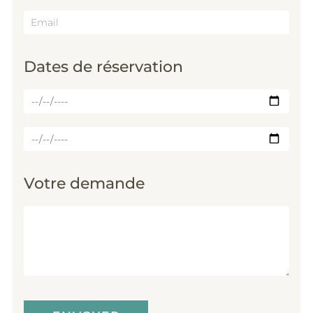
Email
Dates de réservation
Date
d'arrivée
Date
de
départ
Votre demande
Message