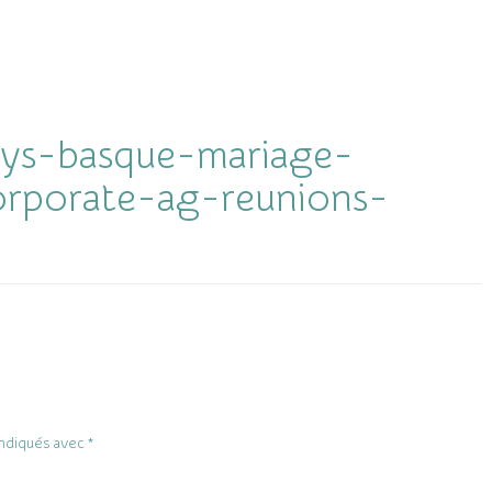
ays-basque-mariage-
orporate-ag-reunions-
indiqués avec
*